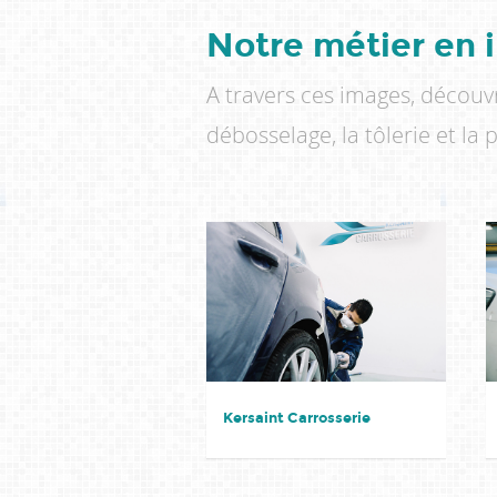
Notre métier en
A travers ces images, découv
débosselage, la tôlerie et la 
Kersaint Carrosserie