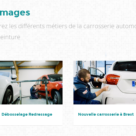
 images
rez les différents métiers de la carrosserie autom
peinture
Débosselage Redressage
Nouvelle carrosserie à Brest